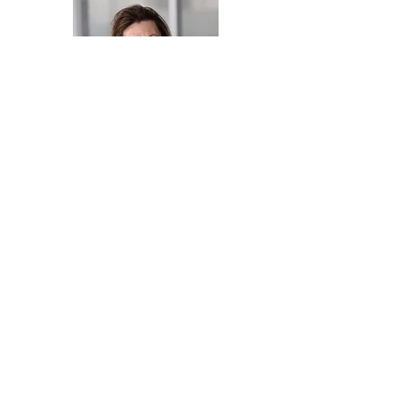
Patricia Stoot
Bestuurslid
Gea van Klompenburg