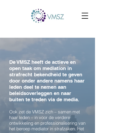
De VMSZ heeft de actieve en
open taak om mediation in
strafrecht bekendheid te geven
door onder andere namens haar
leden deel te nemen aan
beleidsoverleggen en naar
buiten te treden via de media.
Ook zet de VMSZ zich – samen met
haar leden – in voor de verdere
ontwikkeling en professionalisering van
het beroep mediator in strafzaken.
Het