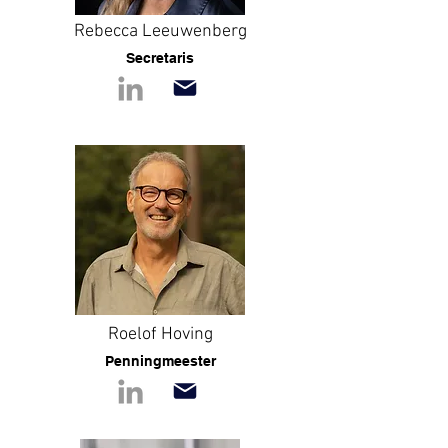
Rebecca Leeuwenberg
Sec
retaris
Roelof Hoving
Pennin
g
meester