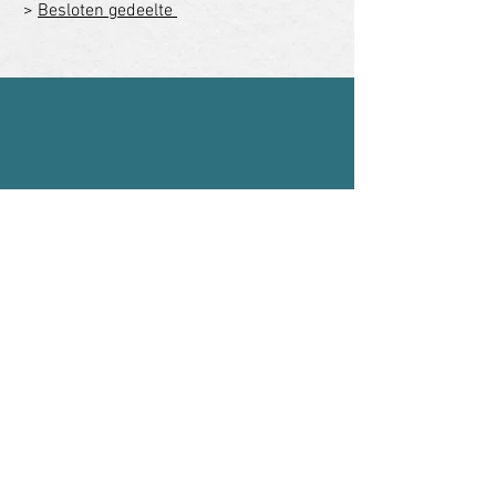
>
Besloten gedeelte
Contact:
bestuur@vmsz.nl
| © 2021-2030
VMSZ | Webdesign
koenoosterbroek.com
|