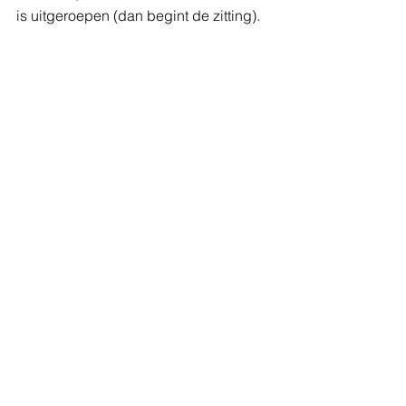
is uitgeroepen (dan begint de zitting).
De Aanwijzingen die ik noem vind je 
hier: 
https://www.om.nl/onderwerpen/beleids
regels/aanwijzingen/executie
Opmerkingen
Plaats een opmerking...