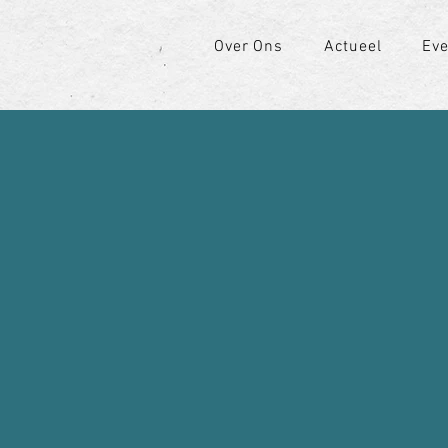
Over Ons
Actueel
Ev