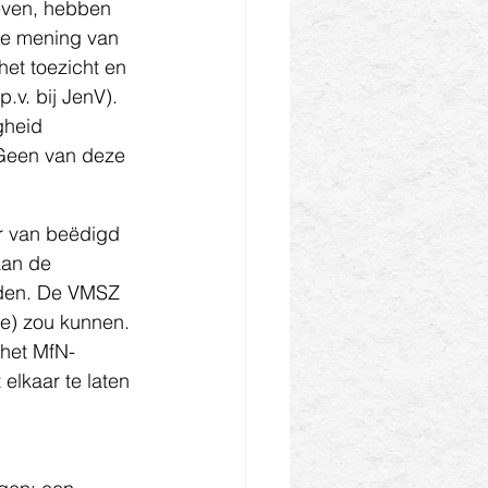
geven, hebben 
de mening van 
et toezicht en 
.v. bij JenV). 
gheid 
 Geen van deze 
er van beëdigd 
aan de 
den. De VMSZ 
e) zou kunnen.
 het MfN-
elkaar te laten 