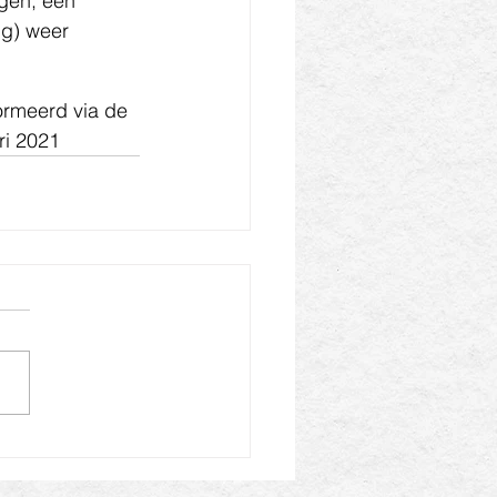
ngen; een 
ig) weer 
ormeerd via de 
ri 2021