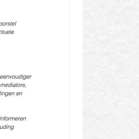
orstel 
tuele 
 eenvoudiger 
 mediators, 
lingen en 
informeren 
uding 