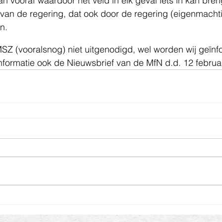
an vooraf waardoor het veld in elk geval iets in kan bre
 van de regering, dat ook door de regering (eigenmacht
n.
MSZ (vooralsnog) niet uitgenodigd, wel worden wij geïnf
nformatie ook de Nieuwsbrief van de MfN d.d. 12 februa