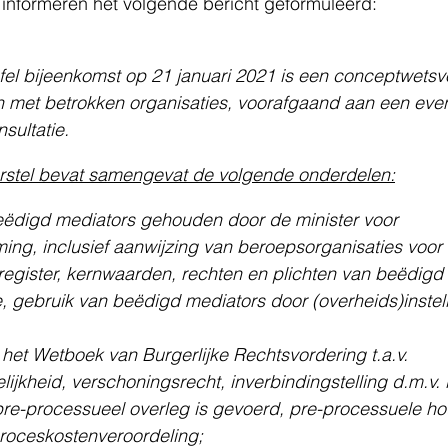
informeren het volgende bericht geformuleerd:
el bijeenkomst op 21 januari 2021 is een conceptwetsvo
 met betrokken organisaties, voorafgaand aan een even
sultatie.
rstel bevat samengevat de volgende onderdelen:
eëdigd mediators gehouden door de minister voor 
ng, inclusief aanwijzing van beroepsorganisaties voor
 register, kernwaarden, rechten en plichten van beëdigd
, gebruik van beëdigd mediators door (overheids)instel
het Wetboek van Burgerlijke Rechtsvordering t.a.v. 
ijkheid, verschoningsrecht, inverbindingstelling d.m.v. 
 pre-processueel overleg is gevoerd, pre-processuele ho
roceskostenveroordeling;