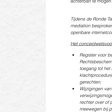
achterban te mogen 
Tijdens de Ronde Taf
mediation besproken
openbare internetcon
Het conceptwetsvoo
Register voor b
Rechtsbeschermi
toegang tot het
klachtprocedure
gerechten;
Wijzigingen van 
verwijzingsmogel
rechter over of
meewegen bij p