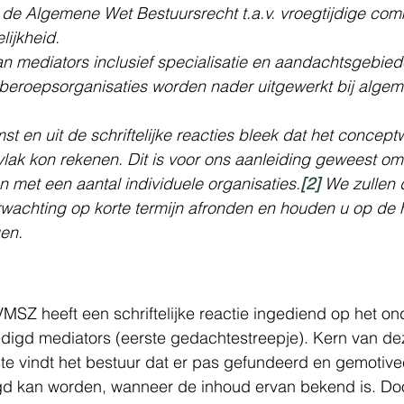
 de Algemene Wet Bestuursrecht t.a.v. vroegtijdige com
lijkheid.
an mediators inclusief specialisatie en aandachtsgebied
 beroepsorganisaties worden nader uitgewerkt bij alge
t en uit de schriftelijke reacties bleek dat het concept
lak kon rekenen. Dit is voor ons aanleiding geweest om
 met een aantal individuele organisaties.
[2]
 We zullen 
wachting op korte termijn afronden en houden u op de 
gen.
MSZ heeft een schriftelijke reactie ingediend op het ond
ëdigd mediators (eerste gedachtestreepje). Kern van deze
ste vindt het bestuur dat er pas gefundeerd en gemotivee
gd kan worden, wanneer de inhoud ervan bekend is. Do