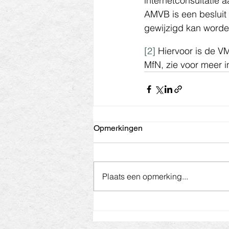
internetconsultatie a
AMVB is een besluit
gewijzigd kan worde
[2]
 Hiervoor is de V
MfN, zie voor meer i
Opmerkingen
Plaats een opmerking...