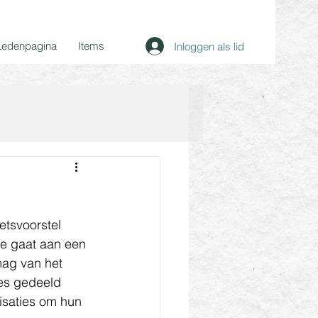
Ledenpagina
Items
Inloggen als lid
etsvoorstel 
ie gaat aan een 
mag van het 
ies gedeeld 
isaties om hun 