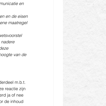
municatie en 
en en de eisen 
mene maatregel 
wetsvoorstel 
 nadere 
deze 
hoogte van de 
erdeel m.b.t. 
 reactie zijn 
rd ja of nee 
or de inhoud 