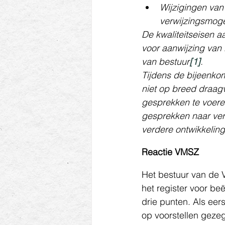
Wijzigingen van
verwijzingsmoge
De kwaliteitseisen a
voor aanwijzing van
van bestuur
[1]
.
Tijdens de bijeenkoms
niet op breed draagv
gesprekken te voeren
gesprekken naar ver
verdere ontwikkelin
Reactie VMSZ
Het bestuur van de V
het register voor be
drie punten. Als eer
op voorstellen geze