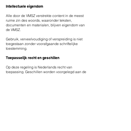
Intellectuele eigendom
Alle door de VMSZ verstrekte content in de meest
ruime zin des woords, waaronder teksten,
documenten en materialen, blijven eigendom van
de VMSZ.
​Gebruik, verveelvoudiging of verspreiding is niet
toegestaan zonder voorafgaande schriftelijke
toestemming.
Toepasselijk recht en geschillen
Op deze regeling is Nederlands recht van
toepassing. ​Geschillen worden voorgelegd aan de
bevoegde rechter in Nederland. De VMSZ geeft er
de voorkeur aan mediation te beproeven, voordat
de gang naar de rechter gemaakt wordt.