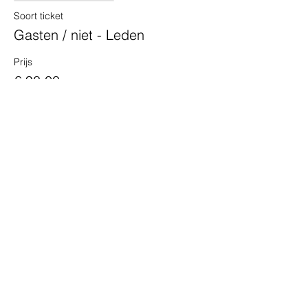
Soort ticket
Gasten / niet - Leden
Prijs
€ 98,00
Deel dit evenement