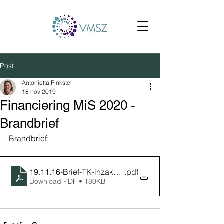
Post
Antonietta Pinkster
18 nov 2019
Financiering MiS 2020 -
Brandbrief
Brandbrief:
19.11.16-Brief-TK-inzake-MIS-versie-2.0-def
.pdf
Download PDF • 180KB