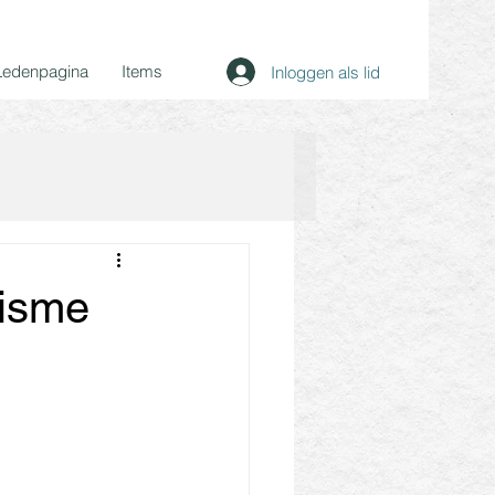
Ledenpagina
Items
Inloggen als lid
tisme