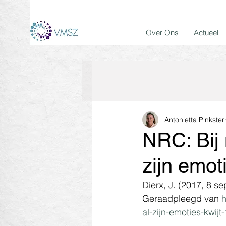
Over Ons
Actueel
Antonietta Pinkster
NRC: Bij 
zijn emot
Dierx, J. (2017, 8 se
Geraadpleegd van 
h
al-zijn-emoties-kwi