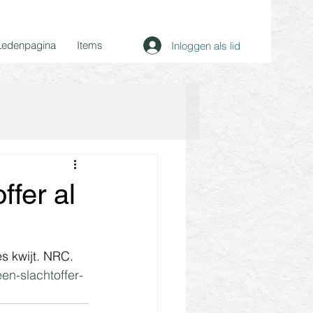
Ledenpagina
Items
Inloggen als lid
ffer al
es kwijt. NRC. 
en-slachtoffer-