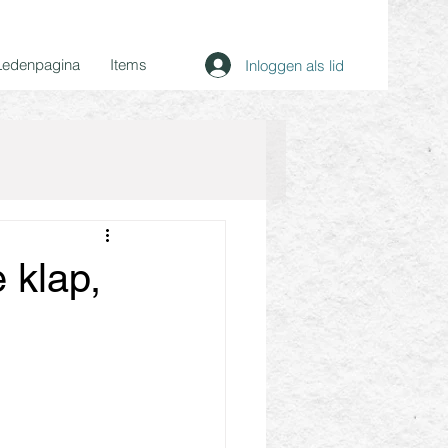
Ledenpagina
Items
Inloggen als lid
e klap,