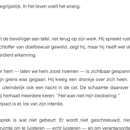
begrijpelijk. In het leven voelt het wrang.
 de beveiliger aan tafel, net terug op zijn werk. Hij spreekt rusti
achtoffer van doelbewust geweld, zegt hij, maar hij heeft wel 
rdient erkenning.
 hem — laten we hem Joost noemen — is zichtbaar gespannen.
ijn grens was gegaan. Hij kreeg een drankje over zich heen. 
n uiteindelijk ook een nacht in de cel. De schaamte daarover z
j herhaalt meerdere keren: 
“Het was niet mijn bedoeling.”
act is er, los van zijn intentie.
prek is wat níet gebeurt. Er wordt niet geschreeuwd, niet
 ruimte om te luisteren — echt luisteren — en om verantwoorde