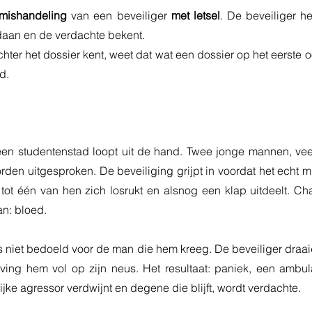
mishandeling 
van een beveiliger 
met letsel
. De beveiliger h
edaan en de verdachte bekent.
ter het dossier kent, weet dat wat een dossier op het eerste oog
d.
en studentenstad loopt uit de hand. Twee jonge mannen, veel al
den uitgesproken. De beveiliging grijpt in voordat het echt misg
, tot één van hen zich losrukt en alsnog een klap uitdeelt. C
an: bloed.
 niet bedoeld voor de man die hem kreeg. De beveiliger draai
ing hem vol op zijn neus. Het resultaat: paniek, een ambul
ijke agressor verdwijnt en degene die blijft, wordt verdachte.