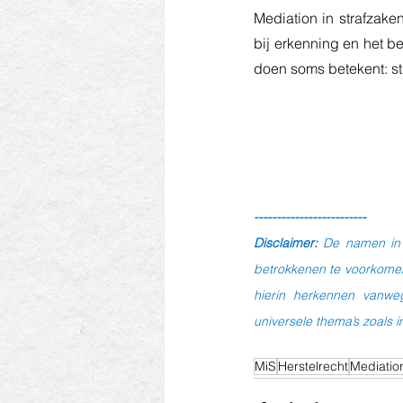
Mediation in strafzake
bij erkenning en het b
doen soms betekent: st
-------------------------
Disclaimer:
 De namen in 
betrokkenen te voorkomen.
hierin herkennen vanweg
universele thema’s zoals i
MiS
Herstelrecht
Mediation